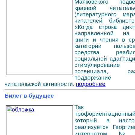
Маяковского подв
краевой читател
(литературного мар
читателей библиоте
«Когда строка дикт
направленной на 
книги и чтения в с
категории пользо
средства реаб
социальной адаптаци
стимулирование 
потенциала, р
поддержание п
читательской активности.
подробнее
Билет в будущее
Так назы
профориентацион
который в насто
реализуется Георгие
интернатом 