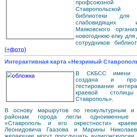
профсоюзной о
Ставропольско
библиотеки дл
слабовидящих
Маяковского органи
новогоднюю елку для 
сотрудников библиот
(+фото)
Интерактивная карта «Незримый Ставропол
В СКБСС имени В.
создана и про
тестирование интера
краевой столицы
Ставрополь».
В основу маршрутов по геокультурным и 
районам города легли одноименные 
«Ставрополь и его окрестности» краев
Леонидовича Гаазова и Марины Николае
желающие могут прослушать аудиоэкскурсии,