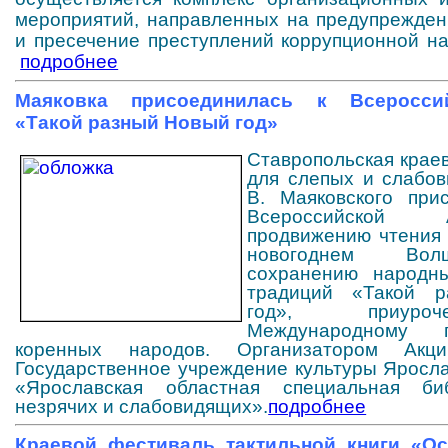
мероприятий, направленных на предупрежден
и пресечение преступлений коррупционной на
подробнее
Маяковка присоединилась к Всеросси
«Такой разный Новый год»
Ставропольская крае
для слепых и слабо
В. Маяковского при
Всероссийской
продвижению чтения 
новогоднем Во
сохранению народны
традиций «Такой 
год», приуро
Международному 
коренных народов.
Организатором Акц
Государственное учреждение культуры Яросла
«Ярославская областная специальная би
незрячих и слабовидящих».
подробнее
Краевой фестиваль тактильной книги «О