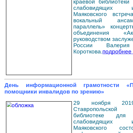
краевой библиотеки
слабовидящих
Маяковского встреч
вокальный анса
параллель» концертн
объединения «А
руководством заслуж
России Валерия
Короткова.
подробнее 
День информационной грамотности «П
помощники инвалидов по зрению»
29 ноября 20
Ставропольско
библиотеке дл
слабовидящих
Маяковского сос