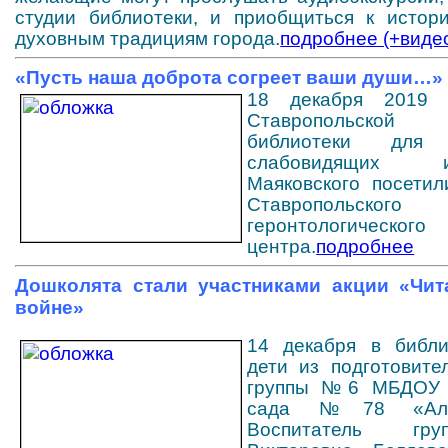
студии библиотеки, и приобщиться к истори
духовным традициям города.
подробнее (+виде
«Пусть наша доброта согреет ваши души…»
18 декабря 2019 г
Ставропольско
библиотеки дл
слабовидящих
Маяковского посетил
Ставропольског
геронтологического
центра.
подробнее
Дошколята стали участниками акции «Чит
войне»
14 декабря в библи
дети из подготовите
группы №6 МБДОУ 
сада №78 «Алы
Воспитатель гр