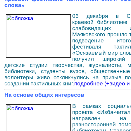
слова»
06 декабря в Ста
краевой библиотеке
слабовидящих
Маяковского прошло 
подведение итог
фестиваля такти
«Осязаемый мир слов
получил широкий
детские студии творчества, журналисты, 
библиотеки, студенты вузов, общественные
волонтеры живо откликнулись на призыв по
создании тактильных книг.
подробнее (+видео и
На основе общих интересов
В рамках социаль
проекта «Изба-читал
направлен на
разносторонней пом
библиотекам Ставроп