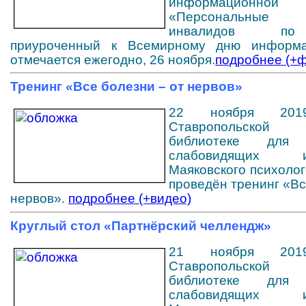
информационной 
«Персональные
инвалидов по
приуроченный к Всемирному дню информа
отмечается ежегодно, 26 ноября.
подробнее (+ф
Тренинг «Все болезни – от нервов»
22 ноября 20
Ставропольско
библиотеке дл
слабовидящих
Маяковского психоло
проведён тренинг «Вс
нервов».
подробнее (+видео)
Круглый стол «Партнёрский челлендж»
21 ноября 20
Ставропольско
библиотеке дл
слабовидящих