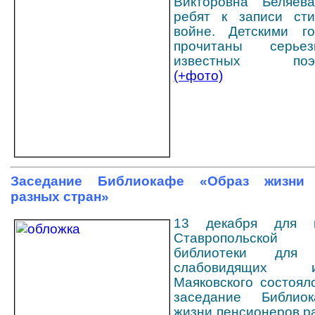
Викторовна Беляева
ребят к записи сти
войне. Детскими г
прочитаны серье
известных поэт
(+фото)
Заседание Библиокафе «Образ жизни 
разных стран»
13 декабря для п
Ставропольско
библиотеки дл
слабовидящих
Маяковского состоял
заседание Библио
жизни пенсионеров р