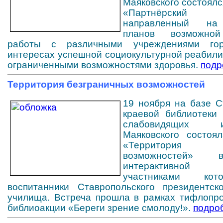
Маяковского состоялс
«Партнёрский 
направленный на
планов возможной
работы
с различными учреждениями го
интересах успешной социокультурной реабили
ограниченными возможностями здоровья.
подр
Территория безграничных возможностей
19 ноября на базе
Ст
краевой библиотеки
слабовидящих
Маяковского состоял
«Территория бе
возможностей»
интерактивной
участниками кот
воспитанники Ставропольского президентско
училища. Встреча прошла в рамках тифлопро
библиоакции «Береги зрение смолоду!».
подро