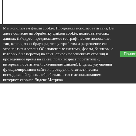
Мы используем файлы cookie. Продолжая использовать сайт, Вы
даете согласие на обработку файлов cookie, пользовательских
данных (IP-адрес; предполагаемое географическое положение;
тип, версия, язык браузера; тип устройства и разрешение его
экрана; тип и версия ОС; поисковые системы, фразы, баннеры, с
которых был переход на сайт; список посещенных страниц и
Приня
проведенное время на сайте; пол и возраст посетителей;
интересы посетителей; скачивание файлов). В целях улучшения
функционирования сайта и проведения статистических
исследований данные обрабатываются с использованием
интернет-сервиса Яндекс Метрика.