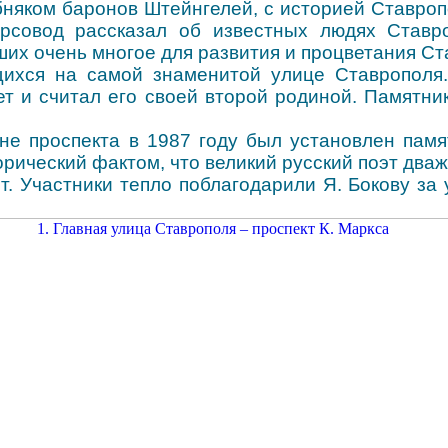
обняком баронов Штейнгелей, с историей Ставро
рсовод рассказал об известных людях Ставро
ших очень многое для развития и процветания Ст
щихся на самой знаменитой улице Ставрополя.
т и считал его своей второй родиной. Памятни
е проспекта в 1987 году был установлен памят
орический фактом, что великий русский поэт два
т. Участники тепло поблагодарили Я. Бокову за