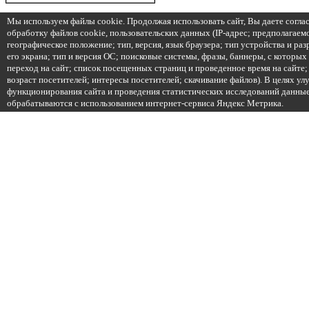
Мы используем файлы cookie. Продолжая использовать сайт, Вы даете соглас
обработку файлов cookie, пользовательских данных (IP-адрес; предполагаем
географическое положение; тип, версия, язык браузера; тип устройства и ра
его экрана; тип и версия ОС; поисковые системы, фразы, баннеры, с которых
переход на сайт; список посещенных страниц и проведенное время на сайте;
возраст посетителей; интересы посетителей; скачивание файлов). В целях у
функционирования сайта и проведения статистических исследований данны
обрабатываются с использованием интернет-сервиса Яндекс Метрика.