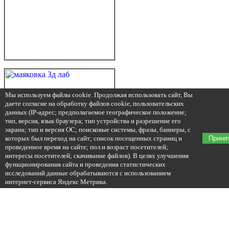
Мы используем файлы cookie. Продолжая использовать сайт, Вы
даете согласие на обработку файлов cookie, пользовательских
данных (IP-адрес; предполагаемое географическое положение;
тип, версия, язык браузера; тип устройства и разрешение его
экрана; тип и версия ОС; поисковые системы, фразы, баннеры, с
которых был переход на сайт; список посещенных страниц и
Приня
проведенное время на сайте; пол и возраст посетителей;
интересы посетителей; скачивание файлов). В целях улучшения
функционирования сайта и проведения статистических
исследований данные обрабатываются с использованием
интернет-сервиса Яндекс Метрика.