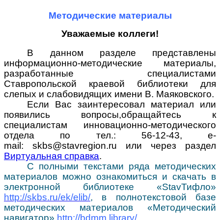
Методические материалы
Уважаемые коллеги!
В данном разделе представлены
информационно-методические материалы,
разработанные специалистами
Ставропольской краевой библиотеки для
слепых и слабовидящих имени В. Маяковского.
Если Вас заинтересовал материал или
появились вопросы,
обращайтесь к
специалистам инновационно-методического
отдела по тел.: 56-12-43, e-
mail: skbs@stavregion.ru или через раздел
Виртуальная справка
.
С полными текстами ряда методических
материалов можно ознакомиться и скачать в
электронной библиотеке «StavТифло»
http://skbs.ru/ek/elib/
, в полнотекстовой базе
методических материалов «Методический
навигатор»
http://bdmm.library/
.