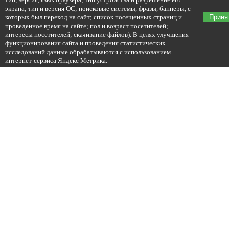
экрана; тип и версия ОС; поисковые системы, фразы, баннеры, с
которых был переход на сайт; список посещенных страниц и
Приня
проведенное время на сайте; пол и возраст посетителей;
интересы посетителей; скачивание файлов). В целях улучшения
функционирования сайта и проведения статистических
исследований данные обрабатываются с использованием
интернет-сервиса Яндекс Метрика.