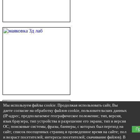
Мы используем файлы cookie. Продолжая использовать сайт, Вы
даете согласие на обработку файлов cookie, пользовательских данных
(IP-адрес; предполагаемое географическое положение; тип, версия,
язык браузера; тип устройства и разрешение его экрана; тип и версия
ОС; поисковые системы, фразы, баннеры, с которых был переход на
П
сайт; список посещенных страниц и проведенное время на сайте; пол
и возраст посетителей; интересы посетителей; скачивание файлов). В