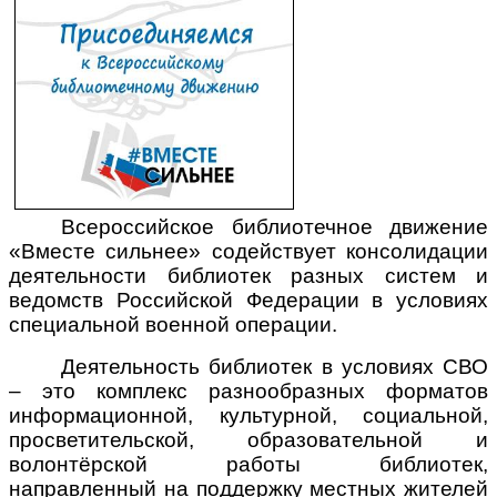
Профсоюз
Аллея для слепых
Доступная среда
Культура для школьников
Сведения об учредителе
Советует юрист
Всероссийское библиотечное движение
«Вместе сильнее» содействует консолидации
деятельности библиотек разных систем и
ведомств Российской Федерации в условиях
специальной военной операции.
Деятельность библиотек в условиях СВО
– это комплекс разнообразных форматов
информационной, культурной, социальной,
просветительской, образовательной и
волонтёрской работы библиотек,
направленный на поддержку местных жителей