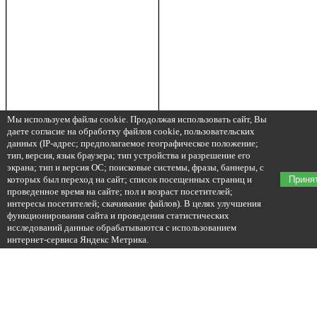
Мы используем файлы cookie. Продолжая использовать сайт, Вы
даете согласие на обработку файлов cookie, пользовательских
данных (IP-адрес; предполагаемое географическое положение;
тип, версия, язык браузера; тип устройства и разрешение его
экрана; тип и версия ОС; поисковые системы, фразы, баннеры, с
которых был переход на сайт; список посещенных страниц и
Приня
проведенное время на сайте; пол и возраст посетителей;
интересы посетителей; скачивание файлов). В целях улучшения
функционирования сайта и проведения статистических
исследований данные обрабатываются с использованием
интернет-сервиса Яндекс Метрика.