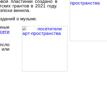
вой пластинки создано в
ских грантов в 2021 году.
эпохи винила.
зданий о музыке.
чные
сети
есло
 или