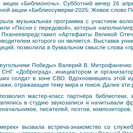
 акции «Библионочь». Субботний вечер 26 апре
ной акции «Библиосумерки-2025: Живое слово П
крыла музыкальная программа с участием вол
или «Песни с передовой», которые наполнили
п
. Пханеев
представил «Артефакты Великой Отеч
оводителем которого он является. Выставка уни
иций, позволила в буквальном смысле слова «пр
еугольники Победы» Валерий В. Митрофаненко р
 СНГ «Доброград», инициатором и организатор
ших солдат в зоне СВО. Вдохновившись этой и
жи, отражающие тему мира и покоя. Далее эти 
 позволил мастер-класс партнёра библиотеки,
влялись в студию звукозаписи и начитывали ф
начальников, писателей, поэтов, композиторов
ерек» вызвала встреча-знакомство со служеб