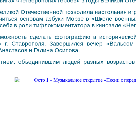
двигах «четвероногих героев» в годы Великой От
еликой Отечественной позволила настольная игр
иться основам азбуки Морзе в «Школе военных
себя в роли тифлокомментатора в кинозале «Не
зможность сделать фотографию в историческо
» г. Ставрополя. Завершился вечер «Вальсом
Анастасов и Галина Осипова.
ытием, объединившим людей разных возрастов