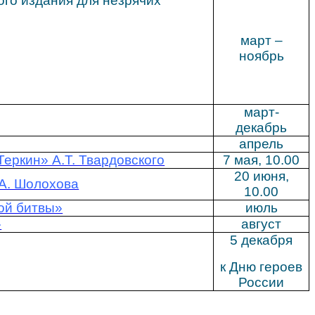
го издания для незрячих
март –
ноябрь
март-
декабрь
апрель
еркин» А.Т. Твардовского
7 мая, 10.00
20 июня,
.А. Шолохова
10.00
кой битвы»
июль
»
август
5 декабря
к Дню героев
России