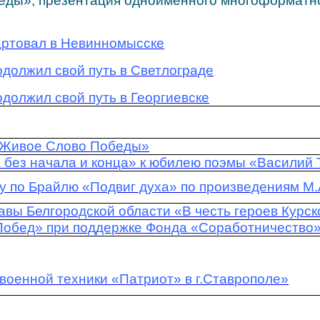
еды», презентация одноименного многоформатно
артовал в Невинномысске
должил свой путь в Светлограде
должил свой путь в Георгиевске
 Живое Слово Победы»
 без начала и конца» к юбилею поэмы «Василий Т
у по Брайлю «Подвиг духа» по произведениям М
авы Белгородской области «В честь героев Курс
Побед» при поддержке Фонда «Соработничество
военной техники «Патриот» в г.Ставрополе»