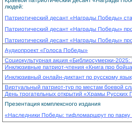
Краевой патриотический десант «Награды Поб
людей:
Патриотический десант «Награды Победы» ст
Патриотический десант «Награды Победы» про
Патриотический десант «Награды Победы» про
Аудиопроект «Голоса Победы»
Социокультурная акция «Библиосу
мерки-2025:
Инклюзивные патриот-чтения «Книга про бойца
Инклюзивный онлайн-диктант по русскому язык
Виртуальный патриот-тур по местам боевой сл
День трогательных открытий «Храмы Русских 
Презентация комплексного издания
«Наследники Победы: тифломаршрут по парку 