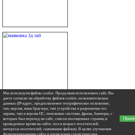
Мы используем файлы cookie. Продолжая использовать сайт, Вы
даете согласие на обработку файлов cookie, пользовательских
данных (IP-адрес; предполагаемое географическое положение;
тип, версия, язык браузера; тип устройства и разрешение его
экрана; тип и версия ОС; поисковые системы, фразы, баннеры, с
которых был переход на сайт; список посещенных страниц и
Приня
проведенное время на сайте; пол и возраст посетителей;
интересы посетителей; скачивание файлов). В целях улучшения
функционирования сайта и проведения статистических