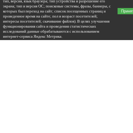
тип, версия, язык браузера; тип устройства и разрешение его
экрана; тип и версия ОС; поисковые системы, фразы, баннеры, с
которых был переход на сайт; список посещенных страниц и
Приня
проведенное время на сайте; пол и возраст посетителей;
интересы посетителей; скачивание файлов). В целях улучшения
функционирования сайта и проведения статистических
исследований данные обрабатываются с использованием
интернет-сервиса Яндекс Метрика.