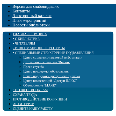
Версия для слабовидящих
Контакты
Электронный каталог
План мероприятий
Новости библиотеки
ГЛАВНАЯ СТРАНИЦА
• О БИБЛИОТЕКЕ
• ЧИТАТЕЛЯМ
История
• ИНФОРМАЦИОННЫЕ РЕСУРСЫ
Учредительные документы
Правила пользования
• СПЕЦИАЛЬНЫЕ СТРУКТУРНЫЕ ПОДРАЗДЕЛЕНИЯ
Государственное задание и оценка качества
Библиотека «ЛОГОС»
Новые поступления
Услуги
Страничка психолога
Электронные ресурсы
Центр социально-правовой информации
Образовательная деятельность
Блог Доступное чтение
Периодические издания
Детско-юношеский зал "Выбор"
Структура
Клубы, объединения
Издания библиотеки
Пресс-служба
Бэкграундер
Озвученные книжные выставки
Тифлокалендарь
Центр поддержки образования
Попечительский совет
Фильмы с тифлокомментариями
Тифлоновости
Центр поддержки доступного туризма
Сплошное сердце
Центр «ПромоБрайль»
Калейдоскоп событий
Центр компетенций "Доступ ПЛЮС"
Библиотека в СМИ
Брайль-Актив
Объединение "МАЯК"
• ПРОФЕССИОНАЛАМ
Профсоюз
Аллея для слепых
ОХРАНА ТРУДА
Доступная среда
Культура для школьников
• Библиотечным специалистам
ПРОТИВОДЕЙСТВИЕ КОРРУПЦИИ
Сведения об учредителе
Советует юрист
Специалистам сферы воспитания и образования
Интергрированное библиотечное обслуживание
АНТИТЕРРОР
Специалистам сферы реабилитации
Повышение квалификации
ОЦЕНИТЕ НАШУ РАБОТУ
Специалистам-офтальмологам
Виртуальный кабинет
Online информирование
Организация доступной среды