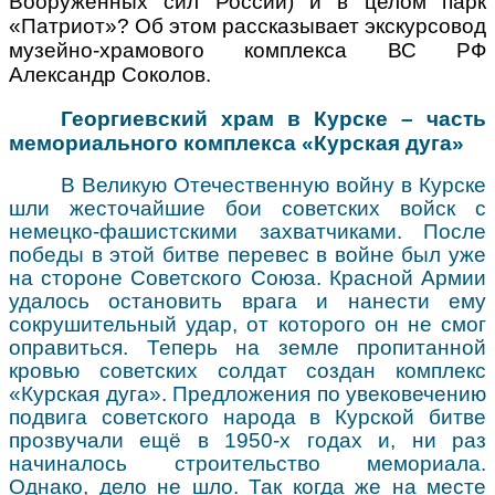
Вооружённых сил Ро
ссии) и в целом парк
«Патриот»? Об этом рассказывает экскурсовод
музейно-храмового комплекса ВС РФ
Александр Соколов.
Георгиевский храм в Курске
– часть
мемориального комплекса «Курская дуга»
В Великую Отечественную войну в Курске
шли жесточайшие бои советских войск с
немецко-фашистскими захватчиками.
После
победы в этой битве перевес в войне был уже
на стороне Советского Союза. Красной Армии
удалось остановить врага и нанести ему
сокрушительный удар, от которого он не смог
оправиться. Теперь на земле
пропитанной
кровью советских солдат создан комплекс
«Курская дуга». Предложения по
увековечению
подвига советского народа в Курской битве
прозвучали ещё в 1950-х годах и, ни раз
начиналось строительство мемориала.
Однако, дело не шло. Так когда же на месте