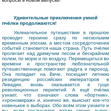
вопросы в новом выпуске!
Удивительные приключения умной
пчёлки продолжаются!
Увлекательное путешествие в прошлое
проводит героиню сразу по нескольким
временным эпохам, а местом сосредоточения
событий становится наша страна. Путь пчёлки
пролегает над дремучим лесом и бескрайним
полем, по морю и по воздуху. Перемещаться во
времени и пространстве любознательной
путешественнице помогают радуга и пароход.
Она попадает на Вече, посещает летнюю
резиденцию российских императоров в
Ливадии, вновь оказывается в гуще
революционных перипетий. А ещё пчёлка
узнает, что означают слова «бортник»,
«хрономираж» и, конечно же, выяснит кое-что
новенькое о выборах. Обо всём этом узнаете и
вы, если послушаете пятую серию аудио-