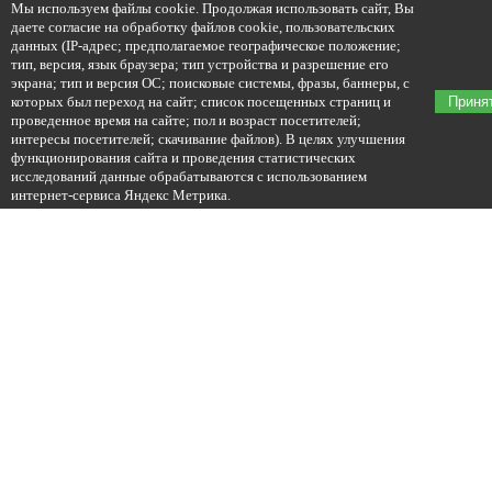
Мы используем файлы cookie. Продолжая использовать сайт, Вы
даете согласие на обработку файлов cookie, пользовательских
данных (IP-адрес; предполагаемое географическое положение;
тип, версия, язык браузера; тип устройства и разрешение его
экрана; тип и версия ОС; поисковые системы, фразы, баннеры, с
которых был переход на сайт; список посещенных страниц и
Приня
проведенное время на сайте; пол и возраст посетителей;
интересы посетителей; скачивание файлов). В целях улучшения
функционирования сайта и проведения статистических
исследований данные обрабатываются с использованием
интернет-сервиса Яндекс Метрика.