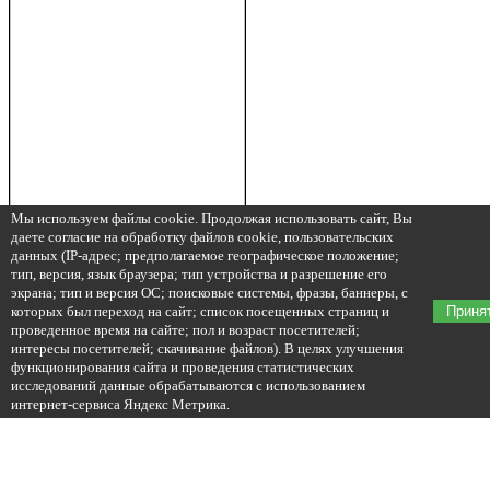
Мы используем файлы cookie. Продолжая использовать сайт, Вы
даете согласие на обработку файлов cookie, пользовательских
данных (IP-адрес; предполагаемое географическое положение;
тип, версия, язык браузера; тип устройства и разрешение его
экрана; тип и версия ОС; поисковые системы, фразы, баннеры, с
которых был переход на сайт; список посещенных страниц и
Приня
проведенное время на сайте; пол и возраст посетителей;
интересы посетителей; скачивание файлов). В целях улучшения
функционирования сайта и проведения статистических
исследований данные обрабатываются с использованием
интернет-сервиса Яндекс Метрика.