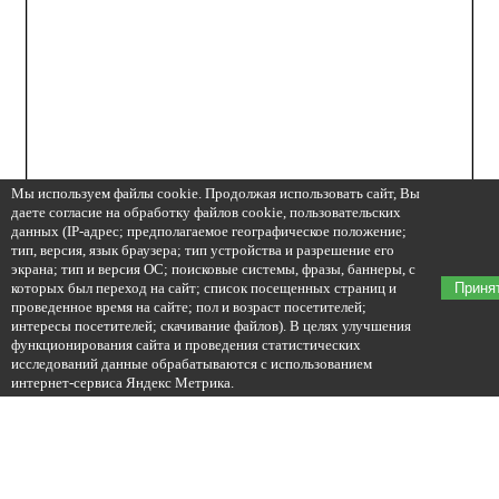
Мы используем файлы cookie. Продолжая использовать сайт, Вы
даете согласие на обработку файлов cookie, пользовательских
данных (IP-адрес; предполагаемое географическое положение;
тип, версия, язык браузера; тип устройства и разрешение его
экрана; тип и версия ОС; поисковые системы, фразы, баннеры, с
которых был переход на сайт; список посещенных страниц и
Приня
проведенное время на сайте; пол и возраст посетителей;
интересы посетителей; скачивание файлов). В целях улучшения
функционирования сайта и проведения статистических
исследований данные обрабатываются с использованием
интернет-сервиса Яндекс Метрика.