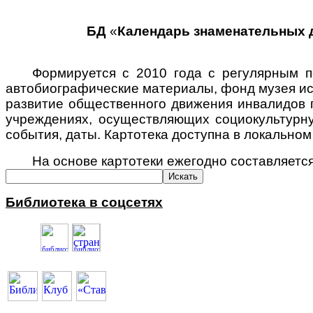
Центр компетенций "Доступ ПЛЮС"
Online информирование
Организация доступной среды
Объединение "МАЯК"
Виртуальная справка
Методические материалы
БД
«
Календарь знаменательных 
Формируется с 2010 года с регулярным 
автобиографические материалы, фонд музея ис
развитие общественного движения инвалидов п
учреждениях, осуществляющих социокультурную
события, даты. Картотека доступна в локальн
На основе картотеки ежегодно составляетс
Библиотека в соцсетях