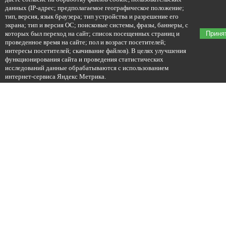
данных (IP-адрес; предполагаемое географическое положение;
тип, версия, язык браузера; тип устройства и разрешение его
экрана; тип и версия ОС; поисковые системы, фразы, баннеры, с
которых был переход на сайт; список посещенных страниц и
Приня
проведенное время на сайте; пол и возраст посетителей;
интересы посетителей; скачивание файлов). В целях улучшения
функционирования сайта и проведения статистических
исследований данные обрабатываются с использованием
интернет-сервиса Яндекс Метрика.