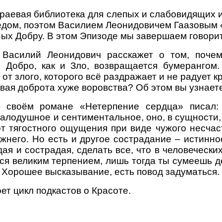
раевая библиотека для слепых и слабовидящих и
едом, поэтом Василием Леонидовичем Гаазовым «
ных Добру. В этом Эпизоде мы завершаем говорит
 Василий Леонидович расскажет о том, почем
 Добро, как и Зло, возвращается бумерангом.
 от злого, которого всё раздражает и не радует 
ая доброта хуже воровства? Об этом вы узнаете
 своём романе «Нетерпение сердца» писал:
алодушное и сентиментальное, оно, в сущности, 
от тягостного ощущения при виде чужого несчас
жнего. Но есть и другое сострадание – истинное
дая и сострадая, сделать все, что в человеческ
ься великим терпением, лишь тогда ты сумеешь д
. Хорошее высказывание, есть повод задуматься.
ет цикл подкастов о Красоте.