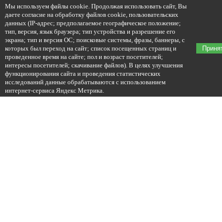
Мы используем файлы cookie. Продолжая использовать сайт, Вы
даете согласие на обработку файлов cookie, пользовательских
данных (IP-адрес; предполагаемое географическое положение;
тип, версия, язык браузера; тип устройства и разрешение его
экрана; тип и версия ОС; поисковые системы, фразы, баннеры, с
которых был переход на сайт; список посещенных страниц и
Приня
проведенное время на сайте; пол и возраст посетителей;
интересы посетителей; скачивание файлов). В целях улучшения
функционирования сайта и проведения статистических
исследований данные обрабатываются с использованием
интернет-сервиса Яндекс Метрика.