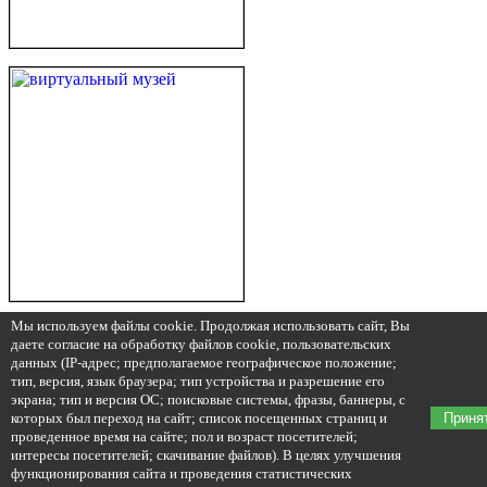
Мы используем файлы cookie. Продолжая использовать сайт, Вы
даете согласие на обработку файлов cookie, пользовательских
данных (IP-адрес; предполагаемое географическое положение;
тип, версия, язык браузера; тип устройства и разрешение его
экрана; тип и версия ОС; поисковые системы, фразы, баннеры, с
которых был переход на сайт; список посещенных страниц и
Приня
проведенное время на сайте; пол и возраст посетителей;
интересы посетителей; скачивание файлов). В целях улучшения
функционирования сайта и проведения статистических