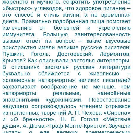
жареного и мучного, сократить употребление
«быстрых» углеводов, что здоровое питание –
это способ и стиль жизни, а не временная
диета. Правильно подобранная пища помогает
излечению от болезней и укреплению
иммунитета. Большую заинтересованность
вызвал ответ на вопрос – какие вкусовые
пристрастия имели великие русские писатели:
Пушкин, Гоголь, Достоевский, Лермонтов,
Крылов? Как описывали застолья литераторы.
В описаниях застолья русская литература
буквально сближается с живописью –
«словесные натюрморты» великих писателей
захватывает воображение не меньше, чем
натюрморты реальные, нанесённые
знаменитыми художниками.
Повествование
ведущего сопровождалось чтением отрывков
из нетленных творений А. П. Чехова «Сирена»
и «О бренности», Н. В. Гоголя «Мёртвые
души», А. Дюма «Граф Монте-Кристо». Звучали
цитаты о еде великих древнегреческих