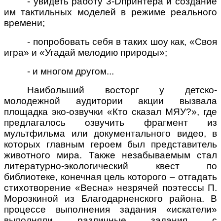
- увидеть работу 3-
D
принтера и создание
им тактильных моделей в режиме реального
времени;
- попробовать себя в таких шоу как, «Своя
игра» и «Угадай мелодию природы»;
- и многом другом...
Наибольший восторг у детско-
молодежной аудитории акции вызвала
площадка эко-озвучки «Кто сказал МЯУ?», где
предлагалось озвучить фрагмент из
мультфильма или документального видео, в
которых главным героем был представитель
животного мира. Также незабываемым стал
литературно-экологический квест по
библиотеке, конечная цель которого – отгадать
стихотворение «Весна» незрячей поэтессы П.
Морозкиной из Благодарненского района. В
процессе выполнения задания «искатели»
выполняли различные задания с