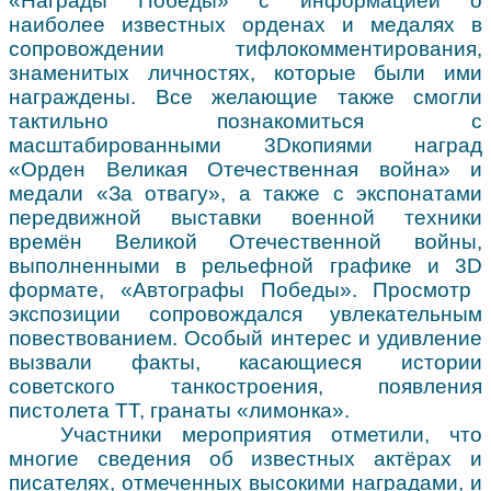
«Награды Победы» с информацией о
наиболее известных орденах и медалях в
сопровождении тифлокомментирования,
знаменитых личностях, которые были ими
награждены. Все желающие также смогли
тактильно познакомиться с
масштабированными 3
D
копиями наград
«Орден Великая Отечественная война» и
медали «За отвагу», а также с экспонатами
передвижной выставки военной техники
времён Великой Отечественной войны,
выполненными в рельефной графике и 3
D
формате, «Автографы Победы». Просмотр
экспозиции сопровождался увлекательным
повествованием. Особый интерес и удивление
вызвали факты, касающиеся истории
советского танкостроения, появления
пистолета ТТ, гранаты «лимонка».
Участники мероприятия отметили, что
многие сведения об известных актёрах и
писателях, отмеченных высокими наградами, и