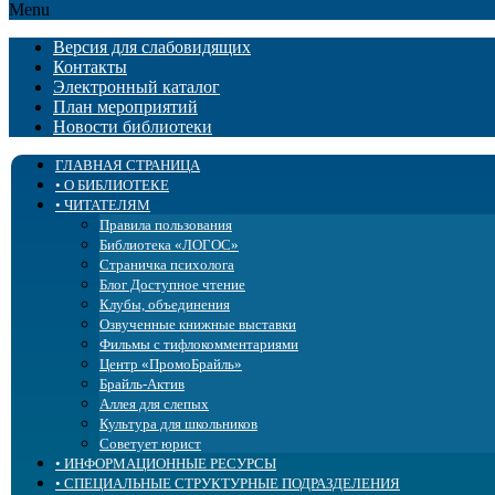
Menu
Версия для слабовидящих
Контакты
Электронный каталог
План мероприятий
Новости библиотеки
ГЛАВНАЯ СТРАНИЦА
• О БИБЛИОТЕКЕ
• ЧИТАТЕЛЯМ
История
Учредительные документы
Правила пользования
Государственное задание и оценка качества
Библиотека «ЛОГОС»
Услуги
Страничка психолога
Образовательная деятельность
Блог Доступное чтение
Структура
Клубы, объединения
Бэкграундер
Озвученные книжные выставки
Попечительский совет
Фильмы с тифлокомментариями
Сплошное сердце
Центр «ПромоБрайль»
Библиотека в СМИ
Брайль-Актив
Профсоюз
Аллея для слепых
Доступная среда
Культура для школьников
Сведения об учредителе
Советует юрист
• ИНФОРМАЦИОННЫЕ РЕСУРСЫ
• СПЕЦИАЛЬНЫЕ СТРУКТУРНЫЕ ПОДРАЗДЕЛЕНИЯ
Новые поступления