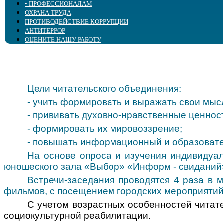
• ПРОФЕССИОНАЛАМ
Электронные ресурсы
Центр социально-правовой информации
ОХРАНА ТРУДА
Периодические издания
Детско-юношеский зал "Выбор"
• Библиотечным специалистам
ПРОТИВОДЕЙСТВИЕ КОРРУПЦИИ
Издания библиотеки
Пресс-служба
Специалистам сферы воспитания и образования
Интергрированное библиотечное обслуживание
АНТИТЕРРОР
Тифлокалендарь
Центр поддержки образования
Специалистам сферы реабилитации
Повышение квалификации
ОЦЕНИТЕ НАШУ РАБОТУ
Тифлоновости
Центр поддержки доступного туризма
Специалистам-офтальмологам
Виртуальный кабинет
Калейдоскоп событий
Центр компетенций "Доступ ПЛЮС"
Online информирование
Организация доступной среды
Объединение "МАЯК"
Виртуальная справка
Методические материалы
Цели читательского объединения:
- учить формировать и выражать свои мыс
- прививать духовно-нравственные ценнос
- формировать их мировоззрение;
- повышать информационный и образовате
На основе опроса и изучения индивидуал
юношеского зала «Выбор» «Информ - свиданий
Встречи-заседания проводятся 4 раза в 
фильмов, с посещением городских мероприятий,
С учетом возрастных особенностей читат
социокультурной реабилитации.