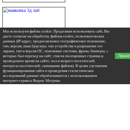
Мы используем файлы cookie. Продолжая использовать сайт, Вы
даете согласие на обработку файлов cookie, пользовательских
данных (IP-адрес; предполагаемое географическое положение;
тип, версия, язык браузера; тип устройства и разрешение его
экрана; тип и версия ОС; поисковые системы, фразы, баннеры, с
которых был переход на сайт; список посещенных страниц и
Приня
проведенное время на сайте; пол и возраст посетителей;
интересы посетителей; скачивание файлов). В целях улучшения
функционирования сайта и проведения статистических
исследований данные обрабатываются с использованием
интернет-сервиса Яндекс Метрика.