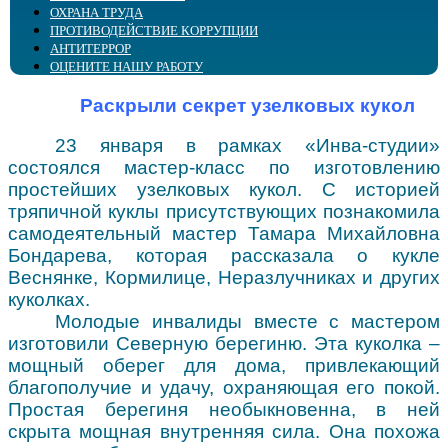
ОХРАНА ТРУДА
Образовательная деятельность
Блог Доступное чтение
Периодические издания
Детско-юношеский зал "Выбор"
• Библиотечным специалистам
ПРОТИВОДЕЙСТВИЕ КОРРУПЦИИ
Структура
Клубы, объединения
Издания библиотеки
Пресс-служба
Специалистам сферы воспитания и образования
Интергрированное библиотечное обслуживание
АНТИТЕРРОР
Бэкграундер
Озвученные книжные выставки
Тифлокалендарь
Центр поддержки образования
Специалистам сферы реабилитации
Повышение квалификации
ОЦЕНИТЕ НАШУ РАБОТУ
Попечительский совет
Фильмы с тифлокомментариями
Тифлоновости
Центр поддержки доступного туризма
Специалистам-офтальмологам
Виртуальный кабинет
Сплошное сердце
Центр «ПромоБрайль»
Калейдоскоп событий
Центр компетенций "Доступ ПЛЮС"
Online информирование
Организация доступной среды
Раскрыли секрет узелковых кукол
Библиотека в СМИ
Брайль-Актив
Объединение "МАЯК"
Виртуальная справка
Методические материалы
Профсоюз
Аллея для слепых
Доступная среда
Культура для школьников
23 января в рамках «Инва-студии»
Сведения об учредителе
Советует юрист
состоялся мастер-класс по изготовлению
простейших узелковых кукол.
С историей
тряпичной куклы присутствующих познакомила
самодеятельный мастер Тамара Михайловна
Бондарева, которая рассказала о кукле
Веснянке, Кормилице, Неразлучниках и других
куколках.
Молодые инвалиды вместе с мастером
изготовили Северную берегиню. Эта куколка –
мощный оберег для дома, привлекающий
благополучие и удачу, охраняющая его покой.
Простая берегиня необыкновенна, в ней
скрыта мощная внутренняя сила. Она похожа