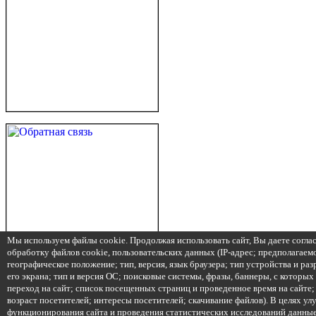
Мы используем файлы cookie. Продолжая использовать сайт, Вы даете соглас
обработку файлов cookie, пользовательских данных (IP-адрес; предполагаем
географическое положение; тип, версия, язык браузера; тип устройства и ра
его экрана; тип и версия ОС; поисковые системы, фразы, баннеры, с которых
переход на сайт; список посещенных страниц и проведенное время на сайте;
возраст посетителей; интересы посетителей; скачивание файлов). В целях у
функционирования сайта и проведения статистических исследований данны