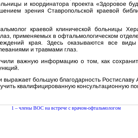
ольницы и координатора проекта «Здоровое б
шением зрения Ставропольской краевой библ
тальмолог краевой клинической больницы Хер
лаз, применяемых в офтальмологическом отделе
еждений края. Здесь оказываются все виды 
еваниями и травмами глаз.
учили важную информацию о том, как сохрани
ункций.
ки выражает большую благодарность Ростиславу 
лучить квалифицированную консультационную п